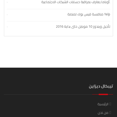
أوباما يعترف بمراقبة حسابات الشبكات الاجتماعية.
منافسة فيس بوك لمنصة Yelp
تأجيل ويندوز 10 موبايل حتى بداية 2016
تيبكال ديزاين
الرئيسية
من نحن