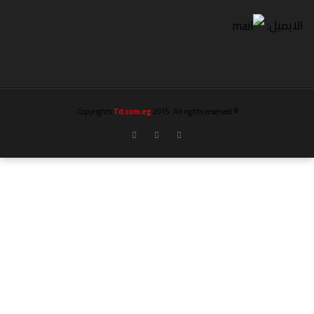
الايميل:
Td.com.eg
2015. All rights reserved.
© Copyrights