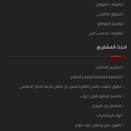
تطبيقات الموبايل
تسويق الكتروني
تصميم المواقع
تطبيقات الحاسب الالى
احدث المشاريع
ليموزين الامارات
الجمعية المصرية لمصادر التعليم
تطبيق اكتيف كاشير كافتيريا استيل ان اكشن مدينة الانتاج الاعلامى
تصميم موقع بانتون جروب
مطاعم ركن الزربيان
لوك ايز للبصريات
تطبيق دليل وصلنى دوت كوم