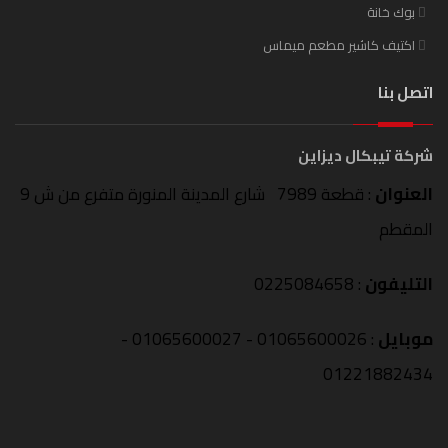
بوك خانة
اكتيف كاشير مطعم ميماس
اتصل بنا
شركة تيبكال ديزاين
العنوان
: قطعة 7989 شارع المدينة المنورة متفرع من ش 9
المقطم
التليفون
: 0225084658
موبايل
: 01065600026 - 01065600027 -
01221882434