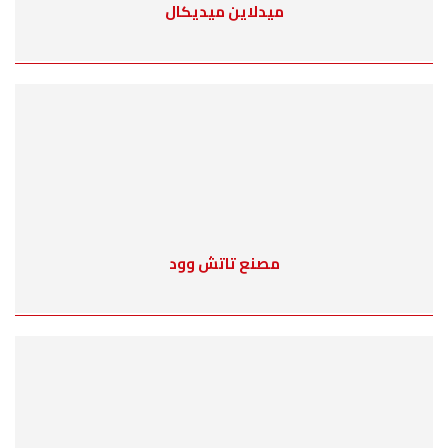
ميدلاين ميديكال
مصنع تاتش وود