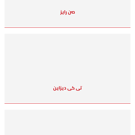
صن رايز
تى كى ديزاين