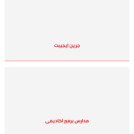
جرين ايجيبت
مدارس برمير اكاديمى