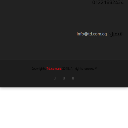
01221882434
الايميل:
Td.com.eg
2015. All rights reserved.
© Copyrights