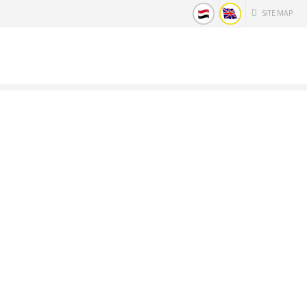
SITE MAP
؟ لماذا ينبغي لنا أن نخاف من
«خوارزمية» الفيسبوك