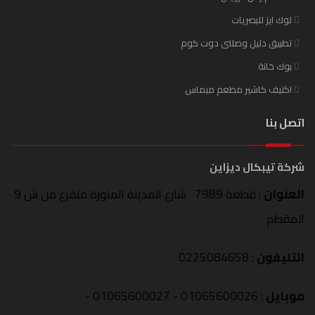
لوك ايز للبصريات
تطبيق دليل وصلنى دوت كوم
بوك خانة
اكتيف كاشير مطعم ميماس
اتصل بنا
شركة تيبكال ديزاين
العنوان
: قطعة 7989 شارع المدينة المنورة متفرع من ش 9
المقطم
التليفون
: 0225084658
موبايل
: 01065600026 - 01065600027 -