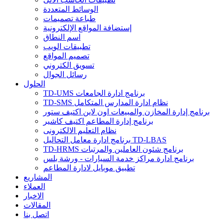
الوسائط المتعددة
طباعة تصميمات
إستضافة المواقع الإلكترونية
اسم النطاق
تطبيقات الويب
تصميم المواقع
تسويق الكتروني
رسائل الجوال
الحلول
TD-UMS برنامج ادارة الجامعات
TD-SMS نظام ادارة المدارس المتكامل
برنامج إدارة المخازن والمبيعات اون لاين اكتيف ستور
برنامج إدارة المطاعم اكتيف كاشير
نظام التعليم الالكترونى
برنامج ادارة معامل التحاليل TD-LBAS
TD-HRMS برنامج شئون العاملين والمرتبات
برنامج ادارة مراكز خدمة السيارات - ورشة بلس
تطبيق موبايل لادارة المطاعم
المشاريع
العملاء
الاخبار
المقالات
اتصل بنا