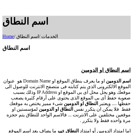
اسم النطاق
الخدمات
/
اسم النطاق
/
Home
اسم النطاق
اسم النطاق او الدومين
اسم الدومين
او ما يعرف بنطاق الموقع او
Domain Name
هو عنوان
الموقع الالكترونى الذى يتم كتابته فى متصفح الانترنت للوصول الى
موقعك وهو يحل محل آى بى الموقع او
IP Address
وذلك بسبب
صعوبة حفظ آى بى الموقع الذى يحتوى على أرقام كثيرة يصعب
حفظها .... ويعتبر
النطاق او الدومين
شىء مميز يختص به موقعك
فقط فلا يمكن ان يتكرر نفس
النطاق او الدومين
لمؤسستين او
موقعين مختلفين على الانترنت ... فالاسم الواحد للنطاق يتم حجزه
مرة واحده فقط ولا يتكرر .
اما امتداد الدومين أو امتداد
النطاق
فهو ما يضاف بعد اسم الموقع