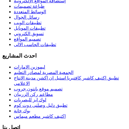
إستضافة المواقع الإلكترونية
طباعة تصميمات
الوسائط المتعددة
رسائل الجوال
تطبيقات الويب
تطبيقات الموبايل
تسويق الكتروني
تصميم المواقع
تطبيقات الحاسب الالى
احدث المشاريع
ليموزين الامارات
الجمعية المصرية لمصادر التعليم
تطبيق اكتيف كاشير كافتيريا استيل ان اكشن مدينة الانتاج
الاعلامى
تصميم موقع بانتون جروب
مطاعم ركن الزربيان
لوك ايز للبصريات
تطبيق دليل وصلنى دوت كوم
بوك خانة
اكتيف كاشير مطعم ميماس
اتصل بنا