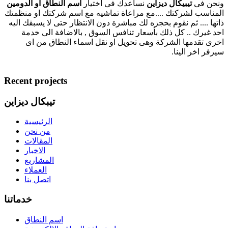
ونحن فى
تيبيكال ديزاين
نساعدك فى اختيار
اسم النطاق او الدومين
المناسب لشركتك ....مع مراعاة تماشيه مع اسم شركتك او منظمتك
ذاتها .... ثم نقوم بحجزه لك مباشرة دون الانتظار حتى لا يسبقك اليه
احد غيرك .. كل ذلك بأسعار تنافس السوق , بالاضافة الى خدمة
اخرى تقدمها الشركة وهى تحويل او نقل اسماء النطاق من اى
سيرفر اخر الينا.
Recent projects
تيبكال ديزاين
الرئيسية
من نحن
المقالات
الاخبار
المشاريع
العملاء
اتصل بنا
خدماتنا
اسم النطاق