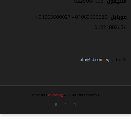
التليفون
: 0225084658
موبايل
: 01065600026 - 01065600027 -
01221882434
الايميل:
Td.com.eg
2015. All rights reserved.
© Copyrights