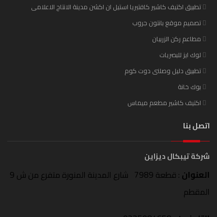
تطبيق اكتيف كاشير كافتيريا استيل ان اكشن مدينة الانتاج الاعلامى
تصميم موقع بانتون جروب
مطاعم ركن الزربيان
لوك ايز للبصريات
تطبيق دليل وصلنى دوت كوم
بوك خانة
اكتيف كاشير مطعم ميماس
اتصل بنا
شركة تيبكال ديزاين
العنوان
: قطعة 7989 شارع المدينة المنورة متفرع من ش 9
المقطم