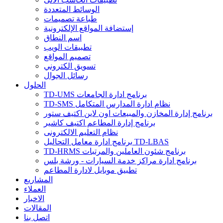
الوسائط المتعددة
طباعة تصميمات
إستضافة المواقع الإلكترونية
اسم النطاق
تطبيقات الويب
تصميم المواقع
تسويق الكتروني
رسائل الجوال
الحلول
TD-UMS برنامج ادارة الجامعات
TD-SMS نظام ادارة المدارس المتكامل
برنامج إدارة المخازن والمبيعات اون لاين اكتيف ستور
برنامج إدارة المطاعم اكتيف كاشير
نظام التعليم الالكترونى
برنامج ادارة معامل التحاليل TD-LBAS
TD-HRMS برنامج شئون العاملين والمرتبات
برنامج ادارة مراكز خدمة السيارات - ورشة بلس
تطبيق موبايل لادارة المطاعم
المشاريع
العملاء
الاخبار
المقالات
اتصل بنا