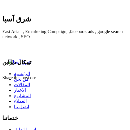
شرق آسيا
East Asia , Emarketing Campaign, ,facebook ads , google search
network , SEO
تيبكال ديزاين
الرئيسية
Share this post on:
من نحن
المقالات
الاخبار
المشاريع
العملاء
اتصل بنا
خدماتنا
اسم النطاق