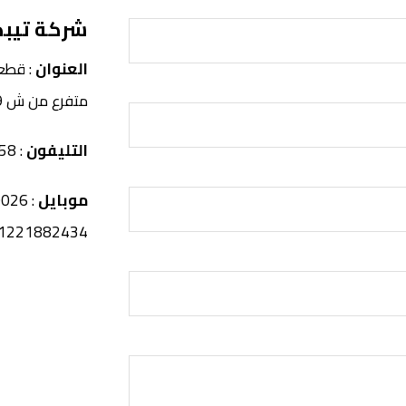
شركة تيبك
العنوان
متفرع من ش 9 المقطم
التليفون
: 0225084658
موبايل
1221882434