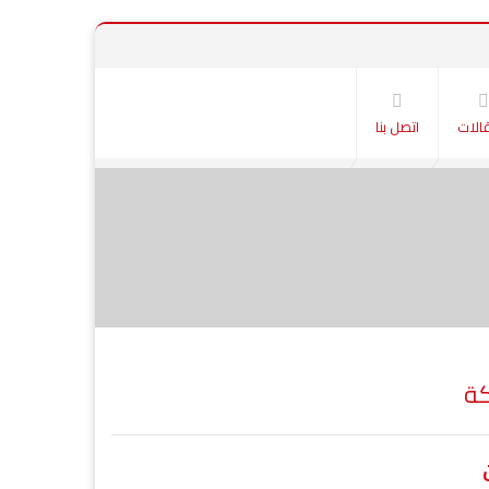
الات
اتصل بنا
كة