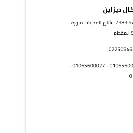
ال ديزاين
: قطعة 7989 شارع المدينة المنورة
: 01065600026 - 01065600027 -
0