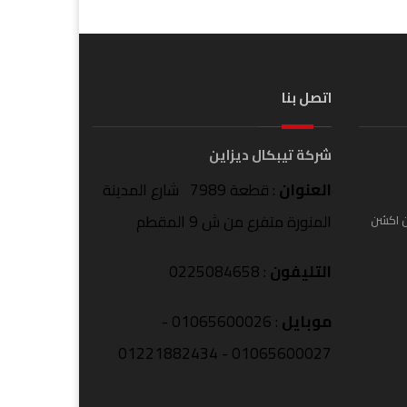
اتصل بنا
شركة تيبكال ديزاين
العنوان
: قطعة 7989 شارع المدينة
المنورة متفرع من ش 9 المقطم
ن اكشن
التليفون
: 0225084658
موبايل
: 01065600026 -
01065600027 - 01221882434