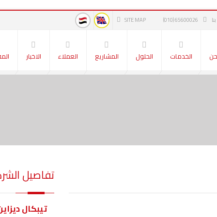
SITE MAP
(010) 65600026
حن
الخدمات
الحلول
المشاريع
العملاء
الاخبار
المق
تفاصيل الشر
تيبكال ديزاين