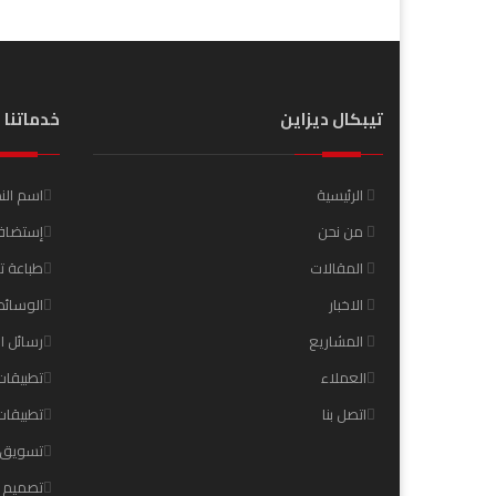
تيبكال ديزاين
خدماتنا
الرئيسية
اسم الن
من نحن
إستضافة
المقالات
طباعة 
الاخبار
الوسائط
المشاريع
رسائل ا
العملاء
تطبيقات
اتصل بنا
تطبيقات
تسويق ا
تصميم 