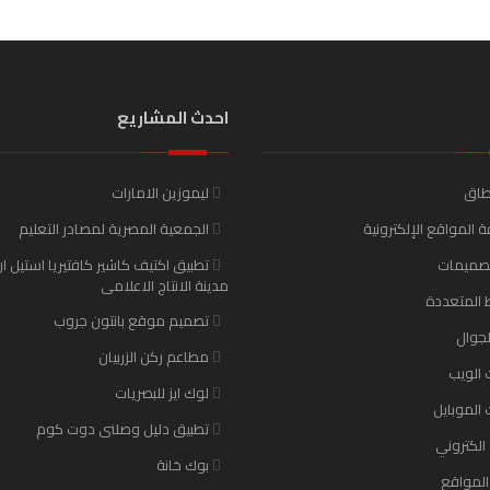
احدث المشاريع
طاق
ليموزين الامارات
 المواقع الإلكترونية
الجمعية المصرية لمصادر التعليم
تصميمات
تطبيق اكتيف كاشير كافتيريا استيل ا
مدينة الانتاج الاعلامى
 المتعددة
تصميم موقع بانتون جروب
لجوال
مطاعم ركن الزربيان
 الويب
لوك ايز للبصريات
 الموبايل
تطبيق دليل وصلنى دوت كوم
لكتروني
بوك خانة
المواقع